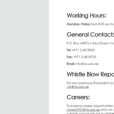
Working Hours:
Monday– Friday
from 8:00 am to
General Contact:
P.O. Box: 46872 • Abu Dhabi • U
Tel:
+971 2 6818900
Fax:
+971 2 6818700
Email
: info@nicuae.ae
Whistle Blow Repo
For any suspicious/fraudulent act
wb@nicuae.ae
Careers:
To explore career opportunities 
careerNIC@nicuae.ae
and we wi
suitable opportunity be available