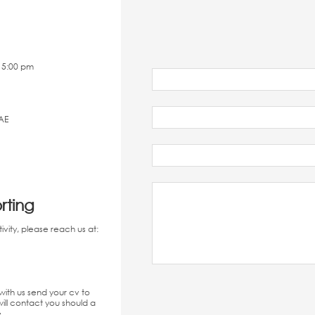
 5:00 pm
AE
rting
ivity, please reach us at:
with us send your cv to
ll contact you should a
.